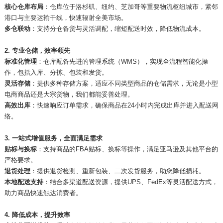
核心仓库布局
：仓库位于洛杉矶、纽约、芝加哥等重要物流枢纽城市，紧邻
港口与主要运输干线，快速辐射全美市场。
多仓联动
：支持分仓备货与灵活调配，缩短配送时效，降低物流成本。
2. 专业仓储，效率领先
标准化管理
：仓库配备先进的管理系统（WMS），实现全流程智能化操
作，包括入库、分拣、包装和发货。
灵活存储
：提供多种存储方案，适应不同类型商品的仓储需求，无论是小型
电商商品还是大宗货物，我们都能妥善处理。
高效出库
：快速响应订单需求，确保商品在24小时内完成出库并进入配送网
络。
3. 一站式增值服务，全面满足需求
贴标与换标
：支持商品的FBA贴标、换标等操作，满足亚马逊及其他平台的
严格要求。
退货处理
：提供退货检测、重新包装、二次发货服务，助您降低损耗。
本地配送支持
：结合多渠道配送资源，提供UPS、FedEx等灵活配送方式，
助力商品快速触达消费者。
4. 降低成本，提升效率